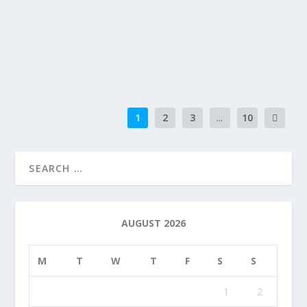
kegiatan Bimbingan Teknis (Bimtek) Desk Aplikasi
Srikandi bagi para Admin Perangkat...
READ MORE
1
2
3
...
10
AUGUST 2026
M
T
W
T
F
S
S
1
2