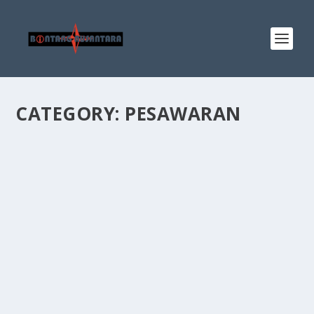
CATEGORY:
PESAWARAN
BANTUAN ATENSI KEMENSOS RI
DISALURKAN UNTUK 303 WARGA
PESAWARAN PENERIMA MANFAAT
by
admin
|
Mar 5, 2026
|
Pesawaran
|
0
|
Pesawaran, 4 Maret 2026 — Sebanyak 303 penerima
manfaat di Kabupaten Pesawaran menerima bantuan
Asistensi Rehabilitasi Sosial (ATENSI) dari Sentra
Handayani Jakarta Kementerian Sosial Republik
Indonesia. Bantuan tersebut...