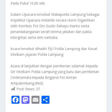
Pada Pukul 10.00 wib.
Dalam Upacara tersebut Wakapolda Lampung Sebagai
Inspektur Upacara melantik secara resmi Digantikan
oleh Kombes Pol Drs Susilo Rahayu Irianto serta
penandatanganan serah terima jabatan dan pakta
intergritas serta anti narkoba.
Acara tersebut dihadiri PJU Polda Lampung dan Kasat
Intelkam jajaran Polda Lampung.
Acara di lanjutkan dengan pemberian selamat Kepada
Dir Intelkam Polda Lampung yang baru dan pemberian
Cinderamata kepada Brigjend Pol Amran
Ampulembang.(Red)
Post Views:
37
F
M
E
S
ac
as
m
h