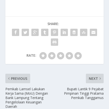
e
to
ai
ar
b
d
l
e
o
o
SHARE:
o
n
k
RATE:
PREVIOUS
NEXT
Pemkab Lamsel Lakukan
Bupati Lantik 9 Pejabat
Kerja Sama (MoU) Dengan
Pimpinan Tinggi Pratama
Bank Lampung Tentang
Pemkab Tanggamus
Pengelolaan Keuangan
Daerah