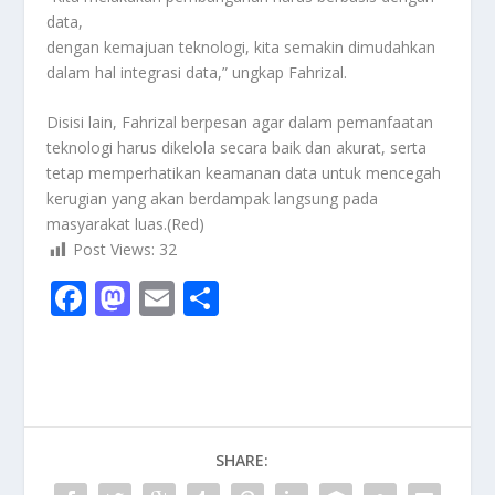
data,
dengan kemajuan teknologi, kita semakin dimudahkan
dalam hal integrasi data,” ungkap Fahrizal.
Disisi lain, Fahrizal berpesan agar dalam pemanfaatan
teknologi harus dikelola secara baik dan akurat, serta
tetap memperhatikan keamanan data untuk mencegah
kerugian yang akan berdampak langsung pada
masyarakat luas.(Red)
Post Views:
32
F
M
E
S
ac
as
m
h
e
to
ai
ar
b
d
l
e
o
o
SHARE:
o
n