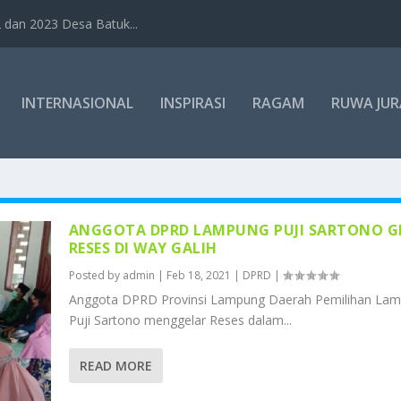
dan 2023 Desa Batuk...
INTERNASIONAL
INSPIRASI
RAGAM
RUWA JUR
ANGGOTA DPRD LAMPUNG PUJI SARTONO G
RESES DI WAY GALIH
Posted by
admin
|
Feb 18, 2021
|
DPRD
|
Anggota DPRD Provinsi Lampung Daerah Pemilihan Lam
Puji Sartono menggelar Reses dalam...
READ MORE