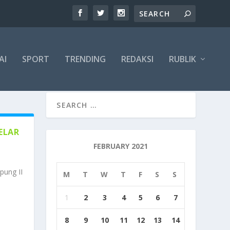
AI
SPORT
TRENDING
REDAKSI
RUBLIK
ELAR
FEBRUARY 2021
pung II
M
T
W
T
F
S
S
1
2
3
4
5
6
7
8
9
10
11
12
13
14