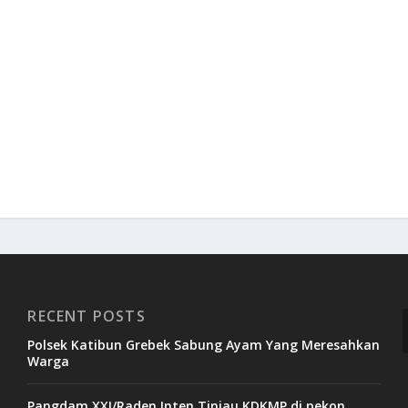
RECENT POSTS
Polsek Katibun Grebek Sabung Ayam Yang Meresahkan
Warga
Pangdam XXI/Raden Inten Tinjau KDKMP di pekon