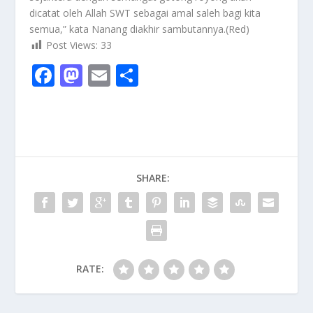
dicatat oleh Allah SWT sebagai amal saleh bagi kita
semua,” kata Nanang diakhir sambutannya.(Red)
Post Views:
33
F
M
E
S
ac
as
m
h
e
to
ai
ar
b
d
l
e
o
o
SHARE:
o
n
k
RATE: