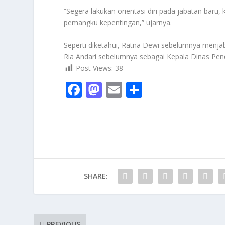
“Segera lakukan orientasi diri pada jabatan baru
pemangku kepentingan,” ujarnya.
Seperti diketahui, Ratna Dewi sebelumnya menja
Ria Andari sebelumnya sebagai Kepala Dinas Pe
Post Views:
38
F
M
E
S
ac
as
m
h
e
to
ai
ar
b
d
l
e
o
o
o
n
SHARE:
k
PREVIOUS