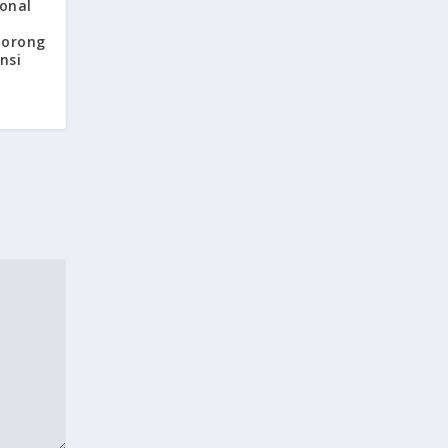
ional
Dorong
nsi