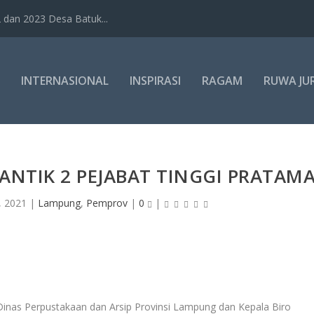
dan 2023 Desa Batuk...
INTERNASIONAL
INSPIRASI
RAGAM
RUWA JU
NTIK 2 PEJABAT TINGGI PRATAM
, 2021
|
Lampung
,
Pemprov
|
0
|
Dinas Perpustakaan dan Arsip Provinsi Lampung dan Kepala Biro