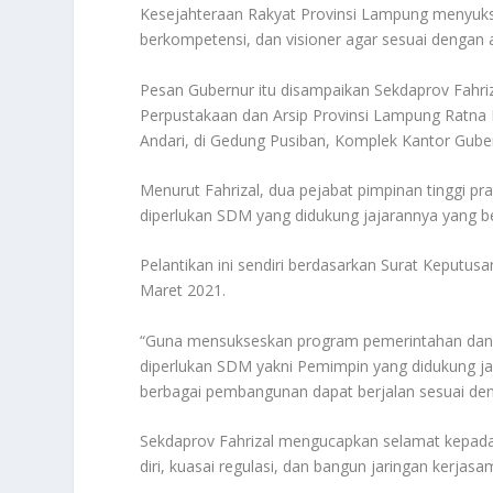
Kesejahteraan Rakyat Provinsi Lampung menyukse
berkompetensi, dan visioner agar sesuai denga
Pesan Gubernur itu disampaikan Sekdaprov Fahriz
Perpustakaan dan Arsip Provinsi Lampung Ratna 
Andari, di Gedung Pusiban, Komplek Kantor Gub
Menurut Fahrizal, dua pejabat pimpinan tinggi p
diperlukan SDM yang didukung jajarannya yang ber
Pelantikan ini sendiri berdasarkan Surat Keputu
Maret 2021.
“Guna mensukseskan program pemerintahan dan
diperlukan SDM yakni Pemimpin yang didukung jaj
berbagai pembangunan dapat berjalan sesuai deng
Sekdaprov Fahrizal mengucapkan selamat kepada 
diri, kuasai regulasi, dan bangun jaringan kerj