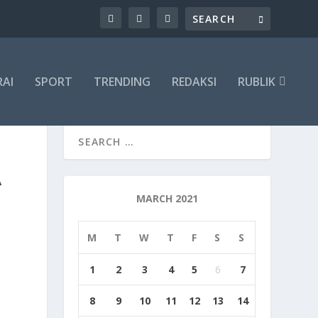
RAI
SPORT
TRENDING
REDAKSI
RUBLIK
A
MARCH 2021
M
T
W
T
F
S
S
1
2
3
4
5
6
7
8
9
10
11
12
13
14