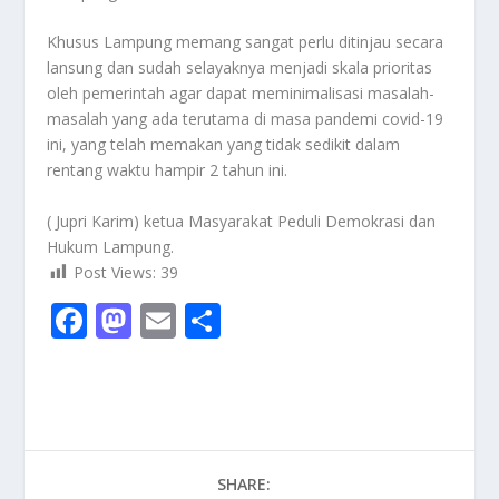
Khusus Lampung memang sangat perlu ditinjau secara
lansung dan sudah selayaknya menjadi skala prioritas
oleh pemerintah agar dapat meminimalisasi masalah-
masalah yang ada terutama di masa pandemi covid-19
ini, yang telah memakan yang tidak sedikit dalam
rentang waktu hampir 2 tahun ini.
( Jupri Karim) ketua Masyarakat Peduli Demokrasi dan
Hukum Lampung.
Post Views:
39
F
M
E
S
ac
as
m
h
e
to
ai
ar
b
d
l
e
o
o
SHARE:
o
n