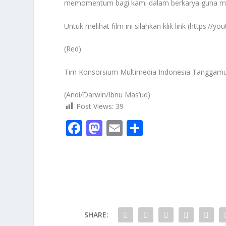
memomentum bagi kami dalam berkarya guna me
Untuk melihat film ini silahkan klik link (https://
(Red)
Tim Konsorsium Multimedia Indonesia Tanggam
(Andi/Darwin/Ibnu Mas’ud)
Post Views:
39
F
M
E
S
ac
as
m
h
e
to
ai
ar
b
d
l
e
o
o
o
n
SHARE:
k