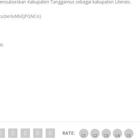
nsukseskan Kabupaten Tanggamus sebagai kabupaten Literasi.
youtu.be/IuMsEJFGNCo)
us
RATE: