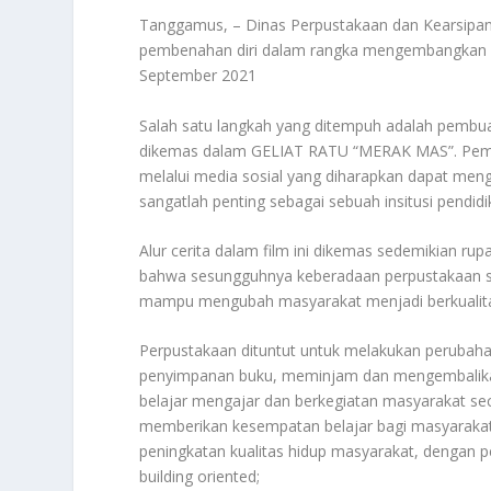
Tanggamus, – Dinas Perpustakaan dan Kearsipa
pembenahan diri dalam rangka mengembangkan K
September 2021
Salah satu langkah yang ditempuh adalah pembua
dikemas dalam GELIAT RATU “MERAK MAS”. Pembuata
melalui media sosial yang diharapkan dapat me
sangatlah penting sebagai sebuah insitusi pendi
Alur cerita dalam film ini dikemas sedemikian ru
bahwa sesungguhnya keberadaan perpustakaan seb
mampu mengubah masyarakat menjadi berkualita
Perpustakaan dituntut untuk melakukan perubaha
penyimpanan buku, meminjam dan mengembalikan
belajar mengajar dan berkegiatan masyarakat sec
memberikan kesempatan belajar bagi masyarakat,
peningkatan kualitas hidup masyarakat, dengan p
building oriented;