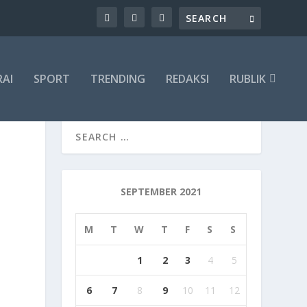
RAI
SPORT
TRENDING
REDAKSI
RUBLIK
SEPTEMBER 2021
M
T
W
T
F
S
S
1
2
3
4
5
6
7
8
9
10
11
12