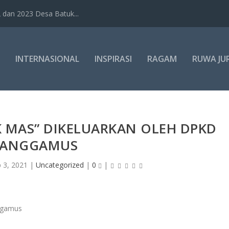
dan 2023 Desa Batuk...
INTERNASIONAL
INSPIRASI
RAGAM
RUWA JU
K MAS” DIKELUARKAN OLEH DPKD
TANGGAMUS
 3, 2021
|
Uncategorized
|
0
|