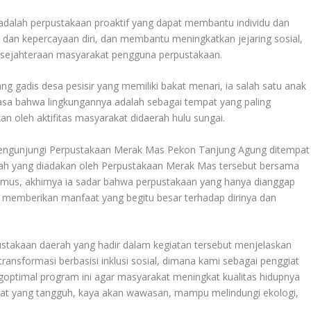
l adalah perpustakaan proaktif yang dapat membantu individu dan
an kepercayaan diri, dan membantu meningkatkan jejaring sosial,
esejahteraan masyarakat pengguna perpustakaan.
ng gadis desa pesisir yang memiliki bakat menari, ia salah satu anak
erasa bahwa lingkungannya adalah sebagai tempat yang paling
n oleh aktifitas masyarakat didaerah hulu sungai.
mengunjungi Perpustakaan Merak Mas Pekon Tanjung Agung ditempat
bah yang diadakan oleh Perpustakaan Merak Mas tersebut bersama
mus, akhirnya ia sadar bahwa perpustakaan yang hanya dianggap
t memberikan manfaat yang begitu besar terhadap dirinya dan
ustakaan daerah yang hadir dalam kegiatan tersebut menjelaskan
nsformasi berbasisi inklusi sosial, dimana kami sebagai penggiat
goptimal program ini agar masyarakat meningkat kualitas hidupnya
t yang tangguh, kaya akan wawasan, mampu melindungi ekologi,