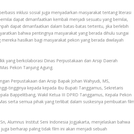
basis inklusi sosial juga menyadarkan masyarakat tentang literasi
ernilai dapat dimanfaatkan kembali menjadi sesuatu yang bernilai,
ah dapat dimanfaatkan dalam batas-batas tertentu, jika berlebih
syaratkan bahwa pentingnya masyarakat yang berada dihulu sungai
 mereka hasilkan bagi masyarakat pekon yang berada diwilayah
 dkk yang berkolaborasi Dinas Perpustakaan dan Arsip Daerah
Mas Pekon Tanjung Agung.
ngan Perpustakaan dan Arsip Bapak Johan Wahyudi, MS,
ggi-tingginya kepada kepada Ibu Bupati Tanggamus, Sekretaris
epala Bappelitbang, Wakil Ketua III DPRD Tanggamus, Kepala Pekon
as serta semua pihak yang terlibat dalam suskesnya pembuatan fil
Sn, Alumnus Institut Seni Indonesia Jogjakarta, menjelaskan bahwa
 juga berharap paling tidak film ini akan menjadi sebuah