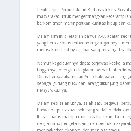
Lebih lanjut Perpustakaan Berbasis Inklusi Sosia
masyarakat untuk mengembangkan keterampilan d
berkomitmen meningkatkan kualitas hidup dan k
Dalam film ini dijelaskan bahwa ARA adalah seora
yang berpikir kritis terhadap lingkungannnya, m
merasakan susahnya akibat sampah yang dihasilka
Namun kegalauannya dapat terjawab ketika ia 
tinggalnya, mengikuti kegiatan pemanfaatan lim
Dinas Perpustakaan dan Arsip Kabupaten Tangga
sebagai gudang buku dan jarang dikunjungi dapa
masyarakatnya.
Dalam sesi selanjutnya, salah satu pegawai perp
bahwa perpustakaan sekarang sudah melakukan tra
literasi harus mampu mensosialisasikan dan men
dengan ilmu pengetahuan, membentuk masyaraka
meningkatkan ekonomi dan menjaga tradisi.