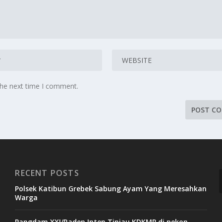
the next time I comment.
RECENT POSTS
Polsek Katibun Grebek Sabung Ayam Yang Meresahkan
Warga
Pangdam XXI/Raden Inten Tinjau KDKMP di pekon