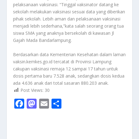
pelaksanaan vaksinasi. “Tinggal vaksinator datang ke
sekolah melakukan vaksinasi sesuai data yang diberikan
pihak sekolah. Lebih aman dan pelaksanaan vaksinasi
menjadi lebih sederhana,”kata salah seorang orang tua
siswa SMA yang anaknya bersekolah di kawasan Jl
Gajah Mada Bandarlampung.
Berdasarkan data Kementerian Kesehatan dalam laman
vaksin.kemkes.go.id tercatat di Provinsi Lampung
cakupan vaksinasi remaja 12 sampai 17 tahun untuk
dosis pertama baru 7.528 anak, sedangkan dosis kedua
ada 4.636 anak dari total sasaran 880.203 anak.
Post Views:
30
F
M
E
S
ac
as
m
h
e
to
ai
ar
b
d
l
e