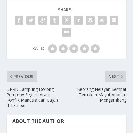
o
o
SHARE:
o
n
k
RATE:
PREVIOUS
NEXT
DPRD Lampung Dorong
Seorang Nelayan Sempat
Pemprov Segera Atasi
Temukan Mayat Anonim
Konflik Manusia dan Gajah
Mengambang
di Lambar
ABOUT THE AUTHOR