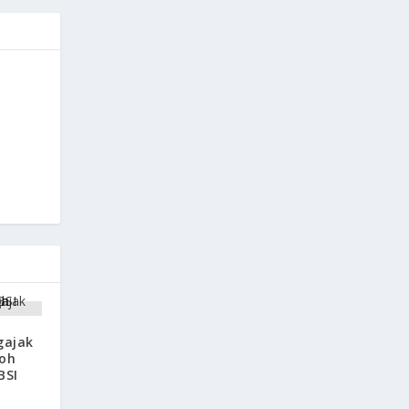
gajak
oh
BSI