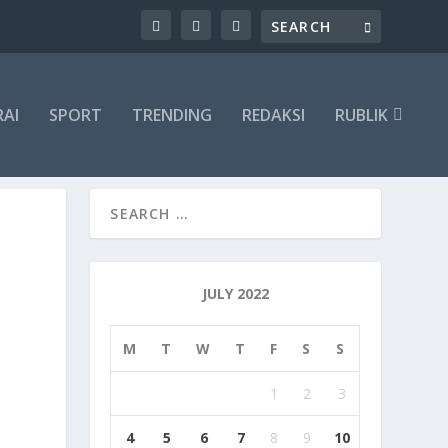
RAI
SPORT
TRENDING
REDAKSI
RUBLIK
JULY 2022
M
T
W
T
F
S
S
1
2
3
4
5
6
7
8
9
10