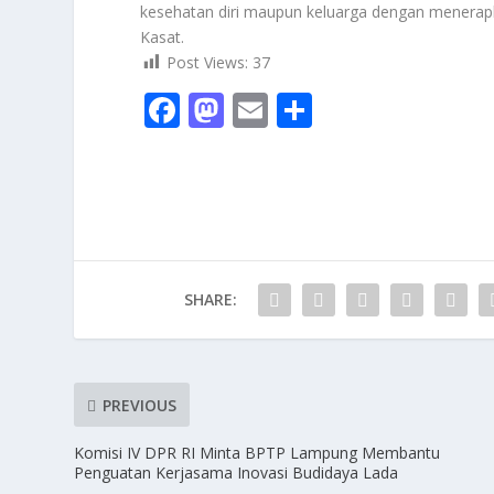
kesehatan diri maupun keluarga dengan menerapka
Kasat.
Post Views:
37
F
M
E
S
ac
as
m
h
e
to
ai
ar
b
d
l
e
o
o
o
n
SHARE:
k
PREVIOUS
Komisi IV DPR RI Minta BPTP Lampung Membantu
Penguatan Kerjasama Inovasi Budidaya Lada