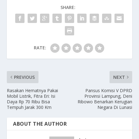
o
o
SHARE:
o
n
k
RATE:
PREVIOUS
NEXT
Rasakan Hematnya Pakai
Pansus Komisi V DPRD
Mobil Listrik, Fitra Eri: Isi
Provinsi Lampung, Deni
Daya Rp 70 Ribu Bisa
Ribowo Benarkan Kerugian
Tempuh Jarak 300 Km
Negara Di Lunasi
ABOUT THE AUTHOR