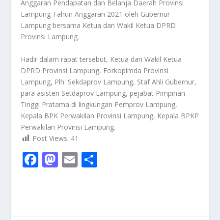
Anggaran Pendapatan dan Belanja Daerah Provinsi
Lampung Tahun Anggaran 2021 oleh Gubernur
Lampung bersama Ketua dan Wakil Ketua DPRD
Provinsi Lampung.
Hadir dalam rapat tersebut, Ketua dan Wakil Ketua
DPRD Provinsi Lampung, Forkopimda Provinsi
Lampung, Plh. Sekdaprov Lampung, Staf Ahli Gubernur,
para asisten Setdaprov Lampung, pejabat Pimpinan
Tinggi Pratama di lingkungan Pemprov Lampung,
Kepala BPK Perwakilan Provinsi Lampung, Kepala BPKP
Perwakilan Provinsi Lampung.
Post Views:
41
F
M
E
S
ac
as
m
h
e
to
ai
ar
b
d
l
e