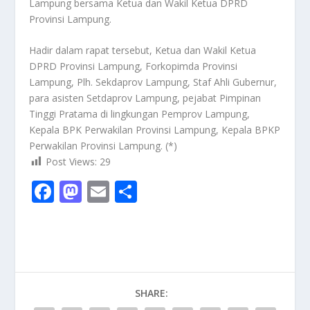
Lampung bersama Ketua dan Wakil Ketua DPRD
Provinsi Lampung.
Hadir dalam rapat tersebut, Ketua dan Wakil Ketua
DPRD Provinsi Lampung, Forkopimda Provinsi
Lampung, Plh. Sekdaprov Lampung, Staf Ahli Gubernur,
para asisten Setdaprov Lampung, pejabat Pimpinan
Tinggi Pratama di lingkungan Pemprov Lampung,
Kepala BPK Perwakilan Provinsi Lampung, Kepala BPKP
Perwakilan Provinsi Lampung. (*)
Post Views:
29
F
M
E
S
ac
as
m
h
e
to
ai
ar
b
d
l
e
o
o
SHARE:
o
n