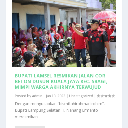
BUPATI LAMSEL RESMIKAN JALAN COR
BETON DUSUN KUALA JAYA KEC. SRAGI,
MIMPI WARGA AKHIRNYA TERWUJUD
Posted by
admin
|
Jan 13, 2023
|
Uncategorized
|
Dengan mengucapkan “bismillahirohmanirohim”,
Bupati Lampung Selatan H. Nanang Ermanto
meresmikan...