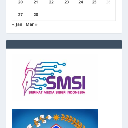
20
21
22
23
24
25
26
27
28
« Jan
Mar »