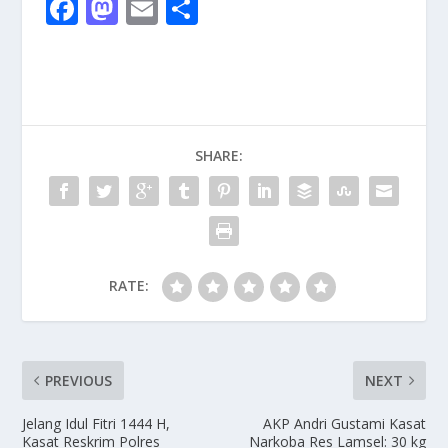
F
M
E
S
ac
as
m
h
e
to
ai
ar
b
d
l
e
o
o
SHARE:
o
n
k
RATE:
PREVIOUS
NEXT
Jelang Idul Fitri 1444 H,
AKP Andri Gustami Kasat
Kasat Reskrim Polres
Narkoba Res Lamsel: 30 kg