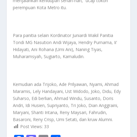
menjalankan kehidupan sehari-hari,” ucap tokoh
perempuan Kota Metro itu.
Para panitia selain Kordinator Juniardi Wakil Panitia
Tondi MG Nasution Andi Wijaya, Hendry Purnama, Ii’
Hidayati, Ani Rohana (Umi Ani), Naning Tiyas,
Muharamsyah, Sugiarto, Kamaludin.
Kemudian ada Trijoko, Ade Prilyawan, Nyami, Ahmad
Maramis, Lely Handayani, Ust Widodo, Joko, Didu, Edy
Suharso, Edi berlian, Ahmad Windu, Susanto, Doris
Andri, Idi Husien, Supriyanto, Tri Joko, Dian Anggraini,
Maryani, Shanti Intana, Reny Maysari, Fahrudin,
Basaroni, Reny Crisp, Umi Setati, dan kruw Alumni.
Post Views:
33