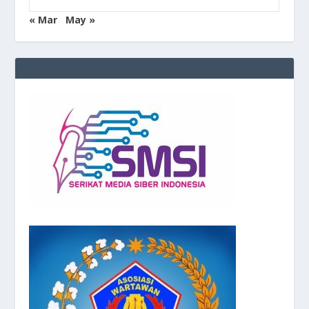
« Mar
May »