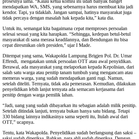
prosesnya lama. “Kalau ketua komisi ini udah banyak banget
mendapatkan WA, SMS, yang sebenarnya harus membuat kita jadi
kendor. Tapi, ya tidaklah. Jangan sampai, hatinya masyarakat juga
tidak percaya dengan masalah hak kepada kita,” kata dia.
Untuk itu, semangat kita bagaimana cepat memproses persoalan
selesai sesuai yang kita harapkan. “Sehingga, kedepan betul-betul
masyarakat di sana merasa keadilannya, dan Bendungan itu bisa
cepat diresmikan oleh presiden,” ujar I Made.
Ditempat yang sama, Wakapolda Lampung Brigjen Pol. Dr. Umar
Effendi, mengatakan untuk persoalan OTT atau awal penyidikan.
Berawal, ada masyarakat yang melaporkan kepada Kepolisian, dari
salah satu warga atau penitip tanam tumbuh yang mengancam atau
memeras warga, yang sudah mendapatkan ganti rugi. Namun,
setelah diteliti. Ternyata, tidak ada pemerasan. Kemudian, dilakukan
penyelidikan lebih lanjut ternyata ada semacam kerjasama dari
penitip dengan warga pemilik lahan.
“Jadi, uang yang sudah dibayarkan itu sebagian adalah milik penitip.
Setelah ditindak lanjuti, ternyata bukan hanya satu bidang. Tetapi
330 bidang lainnya indikasinya sama seperti itu, Itulah awal dari
OTT,” ucapnya.
Tentu, kata Wakapolda. Penyelidikan sudah berlangsung dan saksi –
saksi sudah diperiksa. Bahkan, para ahli sudah diperiksa. Dengan