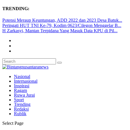
TRENDING:
Potensi Meraup Keuntungan, ADD 2022 dan 2023 Desa Batuk...
Peringati HUT TNI Ke-79, Kodim 0623/Cilegon Menggelar B...
H Zarkasyi, Mantan Terpidana Yang Masuk Data KPU di Pil...
Nasional
Internasional
Inspirasi
Ragam
Ruwa Jurai
Sport
Trending
Redaksi
Rublik
Select Page