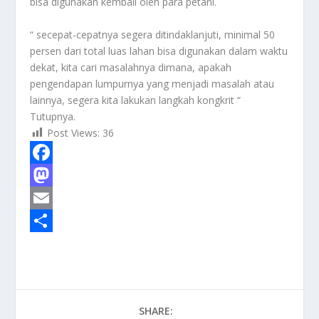
bisa digunakan kembali oleh para petani.
“ secepat-cepatnya segera ditindaklanjuti, minimal 50
persen dari total luas lahan bisa digunakan dalam waktu
dekat, kita cari masalahnya dimana, apakah
pengendapan lumpurnya yang menjadi masalah atau
lainnya, segera kita lakukan langkah kongkrit “
Tutupnya.
Post Views:
36
F
a
M
c
a
E
e
s
m
S
b
t
a
h
o
o
i
a
SHARE:
o
d
l
r