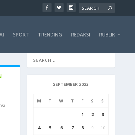
AI
SPORT
TRENDING
REDAKSI
RUBLIK
N
G
SEPTEMBER 2023
M
T
W
T
F
S
S
nsi
1
2
3
4
5
6
7
8
9
10