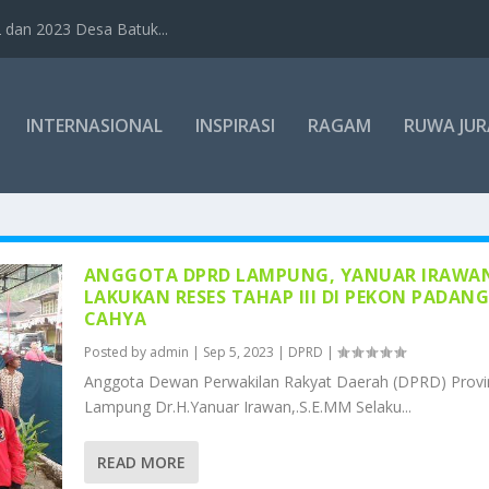
dan 2023 Desa Batuk...
INTERNASIONAL
INSPIRASI
RAGAM
RUWA JUR
ANGGOTA DPRD LAMPUNG, YANUAR IRAWA
LAKUKAN RESES TAHAP III DI PEKON PADAN
CAHYA
Posted by
admin
|
Sep 5, 2023
|
DPRD
|
Anggota Dewan Perwakilan Rakyat Daerah (DPRD) Provi
Lampung Dr.H.Yanuar Irawan,.S.E.MM Selaku...
READ MORE