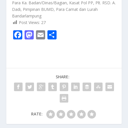
Para Ka. Badan/Dinas/Bagian, Kasat Pol PP, Plt. RSD. A.
Dadi, Pimpinan BUMD, Para Camat dan Lurah
Bandarlampung
Post Views:
27
F
M
E
S
ac
as
m
h
e
to
ai
ar
b
d
l
e
o
o
SHARE:
o
n
k
RATE: