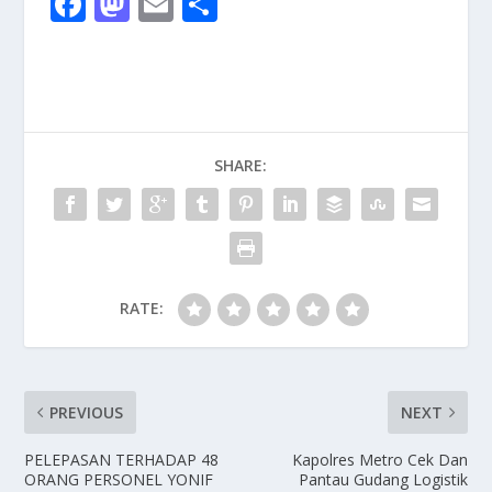
F
M
E
S
ac
as
m
h
e
to
ai
ar
b
d
l
e
o
o
SHARE:
o
n
k
RATE:
PREVIOUS
NEXT
PELEPASAN TERHADAP 48
Kapolres Metro Cek Dan
ORANG PERSONEL YONIF
Pantau Gudang Logistik