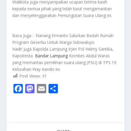
Walikota juga menyampaikan ucapan terima kasih
kepada semua pihak yang telah turut mengamankan
dan menyelenggarakan Pemungutan Suara Ulang ini.
Baca Juga :
Nanang Ermanto Salurkan Bedah Rumah
Program Geserbu Untuk Warga Sidowaluyo
Hadir juga Kapolda Lampung Irjen Pol Helmy Santika,
Kapolresta
Bandar Lampung
Kombes Abdul Waras
yang memantau pemilihan suara ulang (PSU) di TPS 19
Kelurahan Way Kandis ini.
Post Views:
31
F
M
E
S
ac
as
m
h
e
to
ai
ar
b
d
l
e
o
o