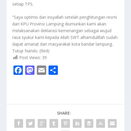
setiap TPS.
”Saya optimis dan insyallah setelah penghitungan resmi
dari KPU Provinsi Lampung diumunkan kami akan
melaksanakan deklarasi kemenangan sebagai wujud
rasa syukur kami kepada Allah SWT alhamdulillah sudah
dapat amanat dari masyarakat kota bandar lampung.
Tutup Nando. (Red)
Post Views:
39
F
M
E
S
ac
as
m
h
e
to
ai
ar
b
d
l
e
o
o
SHARE:
o
n
k