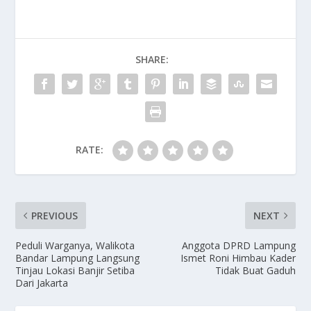
e
to
ai
ar
b
d
l
e
o
o
SHARE:
o
n
k
RATE:
PREVIOUS
NEXT
Peduli Warganya, Walikota
Anggota DPRD Lampung
Bandar Lampung Langsung
Ismet Roni Himbau Kader
Tinjau Lokasi Banjir Setiba
Tidak Buat Gaduh
Dari Jakarta