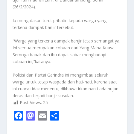
(26/2/2024).
Ia mengatakan turut prihatin kepada warga yang
terkena dampak banjir tersebut.
“Warga yang terkena dampak banjir tetap semangat ya.
Ini semua merupakan cobaan dari Yang Maha Kuasa.
Semoga bapak dan ibu dapat sabar menghadapi
cobaan ini,”katanya.
Politisi dari Partai Garindra ini mengimbau seluruh
warga untuk tetap waspada dan hati-hati, karena saat
ini cuaca tidak menentu, dikhawatirkan nanti ada hujan
deras dan terjadi banjir susulan.
Post Views:
25
F
M
E
S
ac
as
m
h