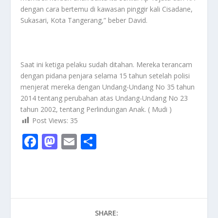
dengan cara bertemu di kawasan pinggir kali Cisadane,
Sukasari, Kota Tangerang,” beber David.
Saat ini ketiga pelaku sudah ditahan. Mereka terancam
dengan pidana penjara selama 15 tahun setelah polisi
menjerat mereka dengan Undang-Undang No 35 tahun
2014 tentang perubahan atas Undang-Undang No 23
tahun 2002, tentang Perlindungan Anak. ( Mudi )
Post Views:
35
F
M
E
S
ac
as
m
h
e
to
ai
ar
b
d
l
e
o
o
SHARE: