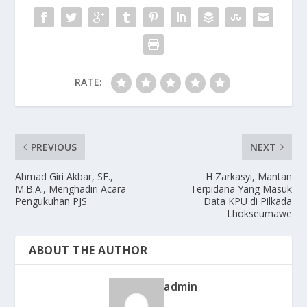
o
n
k
RATE:
PREVIOUS
NEXT
Ahmad Giri Akbar, SE.,
H Zarkasyi, Mantan
M.B.A., Menghadiri Acara
Terpidana Yang Masuk
Pengukuhan PJS
Data KPU di Pilkada
Lhokseumawe
ABOUT THE AUTHOR
admin