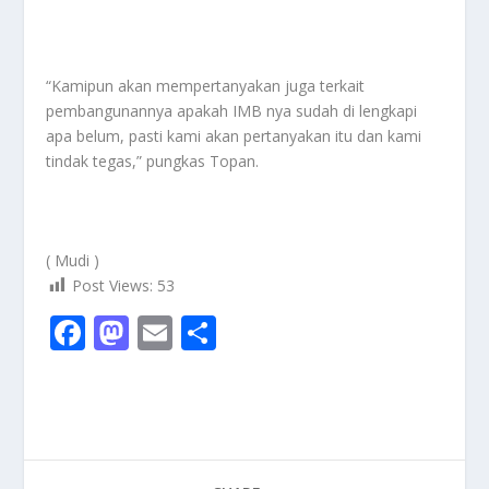
“Kamipun akan mempertanyakan juga terkait
pembangunannya apakah IMB nya sudah di lengkapi
apa belum, pasti kami akan pertanyakan itu dan kami
tindak tegas,” pungkas Topan.
( Mudi )
Post Views:
53
F
M
E
S
ac
as
m
h
e
to
ai
ar
b
d
l
e
o
o