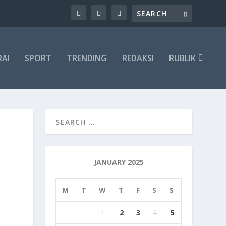
RAI
SPORT
TRENDING
REDAKSI
RUBLIK
JANUARY 2025
M
T
W
T
F
S
S
1
2
3
4
5