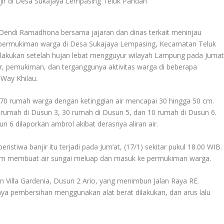
Dendi Ramadhona bersama jajaran dan dinas terkait meninjau
 permukiman warga di Desa Sukajaya Lempasing, Kecamatan Teluk
dilakukan setelah hujan lebat mengguyur wilayah Lampung pada Juma
r, pemukiman, dan terganggunya aktivitas warga di beberapa
Way Khilau.
70 rumah warga dengan ketinggian air mencapai 30 hingga 50 cm.
 rumah di Dusun 3, 30 rumah di Dusun 5, dan 10 rumah di Dusun 6.
un 6 dilaporkan ambrol akibat derasnya aliran air.
tiwa banjir itu terjadi pada Jum’at, (17/1) sekitar pukul 18.00 WIB.
 jam membuat air sungai meluap dan masuk ke permukiman warga.
san Villa Gardenia, Dusun 2 Ario, yang menimbun Jalan Raya RE.
ya pembersihan menggunakan alat berat dilakukan, dan arus lalu