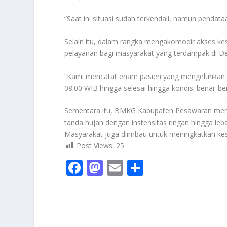
“Saat ini situasi sudah terkendali, namun pendat
Selain itu, dalam rangka mengakomodir akses k
pelayanan bagi masyarakat yang terdampak di De
“Kami mencatat enam pasien yang mengeluhkan di
08.00 WIB hingga selesai hingga kondisi benar-b
Sementara itu, BMKG Kabupaten Pesawaran memp
tanda hujan dengan instensitas ringan hingga leb
Masyarakat juga diimbau untuk meningkatkan kes
Post Views:
25
F
M
E
S
ac
as
m
h
e
to
ai
ar
b
d
l
e