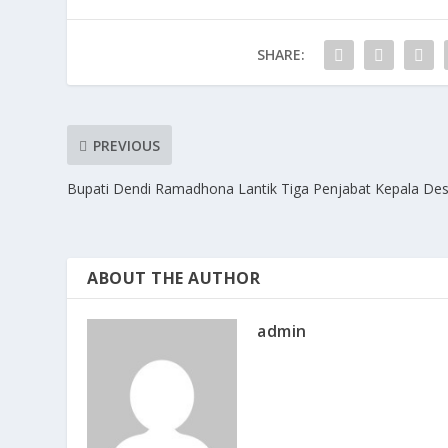
o
o
o
n
SHARE:
k
PREVIOUS
Bupati Dendi Ramadhona Lantik Tiga Penjabat Kepala De
ABOUT THE AUTHOR
admin