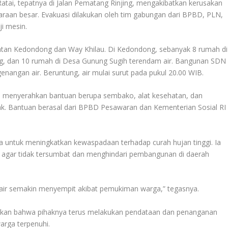
Ratai, tepatnya di Jalan Pematang Rinjing, mengakibatkan kerusakan
daraan besar. Evakuasi dilakukan oleh tim gabungan dari BPBD, PLN,
i mesin.
matan Kedondong dan Way Khilau. Di Kedondong, sebanyak 8 rumah di
g, dan 10 rumah di Desa Gunung Sugih terendam air. Bangunan SDN
nangan air. Beruntung, air mulai surut pada pukul 20.00 WIB.
 menyerahkan bantuan berupa sembako, alat kesehatan, dan
k. Bantuan berasal dari BPBD Pesawaran dan Kementerian Sosial RI
untuk meningkatkan kewaspadaan terhadap curah hujan tinggi. Ia
 agar tidak tersumbat dan menghindari pembangunan di daerah
n air semakin menyempit akibat pemukiman warga,” tegasnya.
kan bahwa pihaknya terus melakukan pendataan dan penanganan
rga terpenuhi.