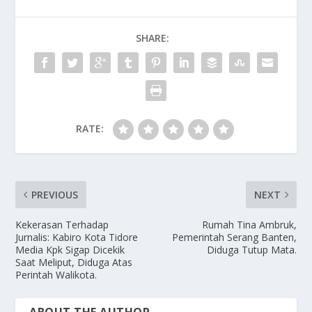
b
d
l
e
o
o
SHARE:
o
n
k
RATE:
PREVIOUS
NEXT
Kekerasan Terhadap
Rumah Tina Ambruk,
Jurnalis: Kabiro Kota Tidore
Pemerintah Serang Banten,
Media Kpk Sigap Dicekik
Diduga Tutup Mata.
Saat Meliput, Diduga Atas
Perintah Walikota.
ABOUT THE AUTHOR