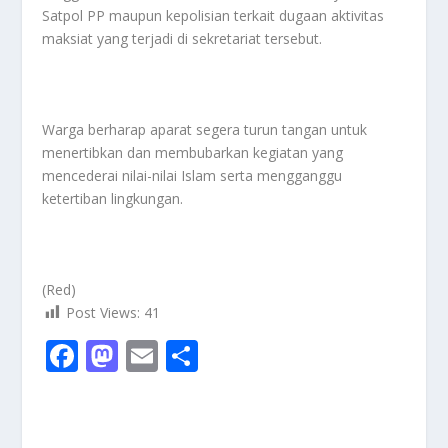
Satpol PP maupun kepolisian terkait dugaan aktivitas
maksiat yang terjadi di sekretariat tersebut.
Warga berharap aparat segera turun tangan untuk
menertibkan dan membubarkan kegiatan yang
mencederai nilai-nilai Islam serta mengganggu
ketertiban lingkungan.
(Red)
Post Views:
41
F
M
E
S
ac
as
m
h
e
to
ai
ar