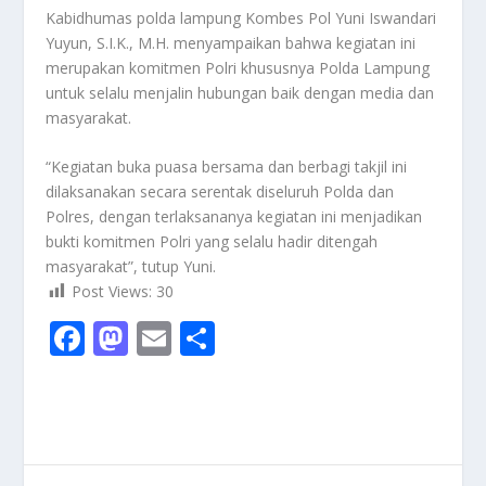
Kabidhumas polda lampung Kombes Pol Yuni Iswandari
Yuyun, S.I.K., M.H. menyampaikan bahwa kegiatan ini
merupakan komitmen Polri khususnya Polda Lampung
untuk selalu menjalin hubungan baik dengan media dan
masyarakat.
“Kegiatan buka puasa bersama dan berbagi takjil ini
dilaksanakan secara serentak diseluruh Polda dan
Polres, dengan terlaksananya kegiatan ini menjadikan
bukti komitmen Polri yang selalu hadir ditengah
masyarakat”, tutup Yuni.
Post Views:
30
F
M
E
S
ac
as
m
h
e
to
ai
ar
b
d
l
e
o
o