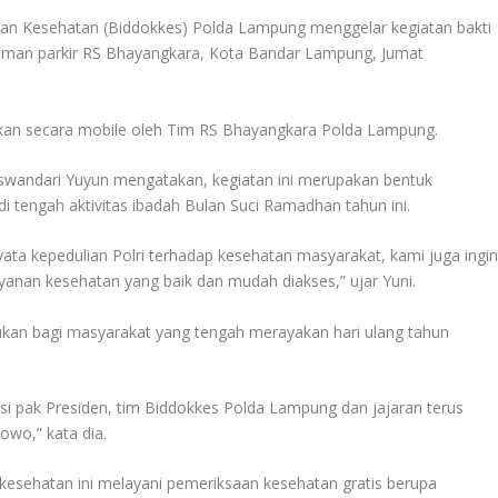
an Kesehatan (Biddokkes) Polda Lampung menggelar kegiatan bakti
alaman parkir RS Bhayangkara, Kota Bandar Lampung, Jumat
akan secara mobile oleh Tim RS Bhayangkara Polda Lampung.
wandari Yuyun mengatakan, kegiatan ini merupakan bentuk
i tengah aktivitas ibadah Bulan Suci Ramadhan tahun ini.
yata kepedulian Polri terhadap kesehatan masyarakat, kami juga ingi
nan kesehatan yang baik dan mudah diakses,” ujar Yuni.
ujukan bagi masyarakat yang tengah merayakan hari ulang tahun
si pak Presiden, tim Biddokkes Polda Lampung dan jajaran terus
owo,” kata dia.
esehatan ini melayani pemeriksaan kesehatan gratis berupa