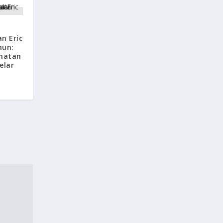
i
n Eric
hun:
amatan
elar