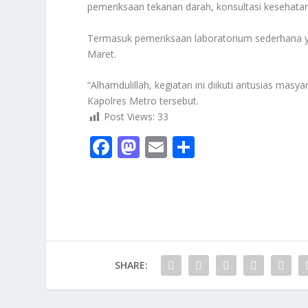
pemeriksaan tekanan darah, konsultasi kesehatan
Termasuk pemeriksaan laboratorium sederhana ya
Maret.
“Alhamdulillah, kegiatan ini diikuti antusias mas
Kapolres Metro tersebut.
Post Views:
33
F
M
E
S
ac
as
m
h
e
to
ai
ar
b
d
l
e
o
o
o
n
SHARE:
k