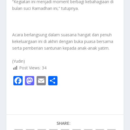
“Kegiatan ini menjadi moment berbagi kebahagiaan di
bulan suci Ramadhan ini,” tutupnya.
Acara berlangsung dalam suasana hangat dan penuh
kekeluargaan ini di akhiri dengan buka puasa bersama
serta pemberian santunan kepada anak-anak yatim.
(Yudin)
Post Views:
34
F
M
E
S
ac
as
m
h
e
to
ai
ar
b
d
l
e
o
o
SHARE:
o
n