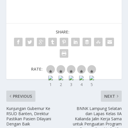
e
to
ai
ar
b
d
l
e
o
o
SHARE:
o
n
k
RATE:
PREVIOUS
NEXT
Kunjungan Gubernur Ke
BNNK Lampung Selatan
RSUD Banten, Direktur
dan Lapas Kelas IIA
Pastikan Pasien Dilayani
Kalianda Jalin Kerja Sama
Dengan Baik
untuk Penguatan Program