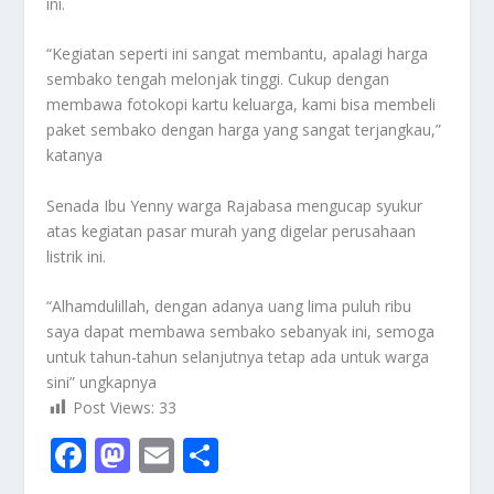
ini.
“Kegiatan seperti ini sangat membantu, apalagi harga
sembako tengah melonjak tinggi. Cukup dengan
membawa fotokopi kartu keluarga, kami bisa membeli
paket sembako dengan harga yang sangat terjangkau,”
katanya
Senada Ibu Yenny warga Rajabasa mengucap syukur
atas kegiatan pasar murah yang digelar perusahaan
listrik ini.
“Alhamdulillah, dengan adanya uang lima puluh ribu
saya dapat membawa sembako sebanyak ini, semoga
untuk tahun-tahun selanjutnya tetap ada untuk warga
sini” ungkapnya
Post Views:
33
F
M
E
S
ac
as
m
h