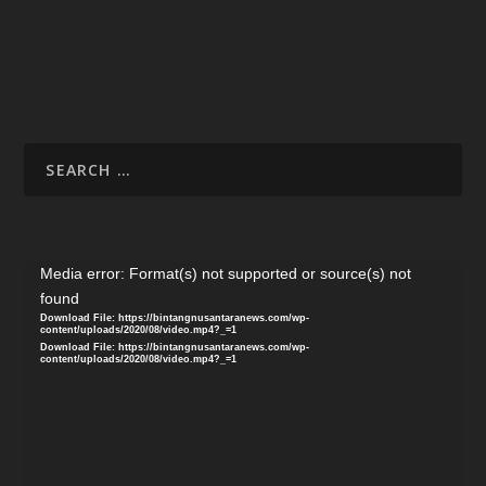
Video
Media error: Format(s) not supported or source(s) not
Player
found
Download File: https://bintangnusantaranews.com/wp-
content/uploads/2020/08/video.mp4?_=1
Download File: https://bintangnusantaranews.com/wp-
content/uploads/2020/08/video.mp4?_=1