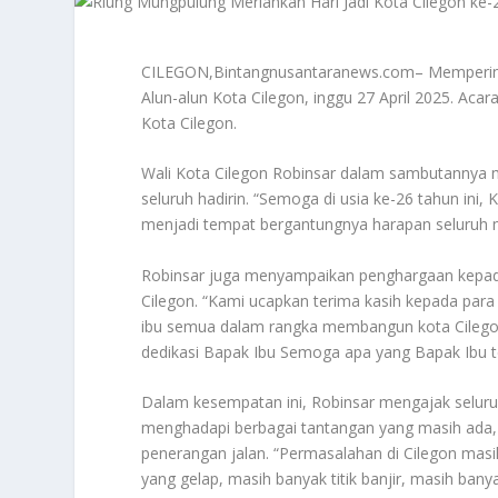
CILEGON,Bintangnusantaranews.com– Memperingat
Alun-alun Kota Cilegon, inggu 27 April 2025. Acar
Kota Cilegon.
Wali Kota Cilegon Robinsar dalam sambutannya m
seluruh hadirin. “Semoga di usia ke-26 tahun in
menjadi tempat bergantungnya harapan seluruh m
Robinsar juga menyampaikan penghargaan kepad
Cilegon. “Kami ucapkan terima kasih kepada par
ibu semua dalam rangka membangun kota Cilegon 
dedikasi Bapak Ibu Semoga apa yang Bapak Ibu te
Dalam kesempatan ini, Robinsar mengajak selur
menghadapi berbagai tantangan yang masih ada, 
penerangan jalan. “Permasalahan di Cilegon masi
yang gelap, masih banyak titik banjir, masih b