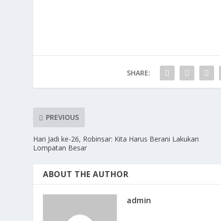
ac
as
m
h
e
to
ai
ar
b
d
l
e
o
o
o
n
SHARE:
k
PREVIOUS
Hari Jadi ke-26, Robinsar: Kita Harus Berani Lakukan
Lompatan Besar
ABOUT THE AUTHOR
admin