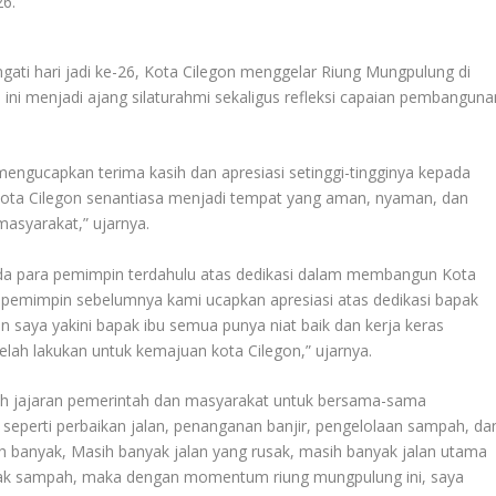
i hari jadi ke-26, Kota Cilegon menggelar Riung Mungpulung di
a ini menjadi ajang silaturahmi sekaligus refleksi capaian pembanguna
engucapkan terima kasih dan apresiasi setinggi-tingginya kepada
i, Kota Cilegon senantiasa menjadi tempat yang aman, nyaman, dan
asyarakat,” ujarnya.
a para pemimpin terdahulu atas dedikasi dalam membangun Kota
a pemimpin sebelumnya kami ucapkan apresiasi atas dedikasi bapak
saya yakini bapak ibu semua punya niat baik dan kerja keras
lah lakukan untuk kemajuan kota Cilegon,” ujarnya.
uh jajaran pemerintah dan masyarakat untuk bersama-sama
seperti perbaikan jalan, penanganan banjir, pengelolaan sampah, da
h banyak, Masih banyak jalan yang rusak, masih banyak jalan utama
anyak sampah, maka dengan momentum riung mungpulung ini, saya