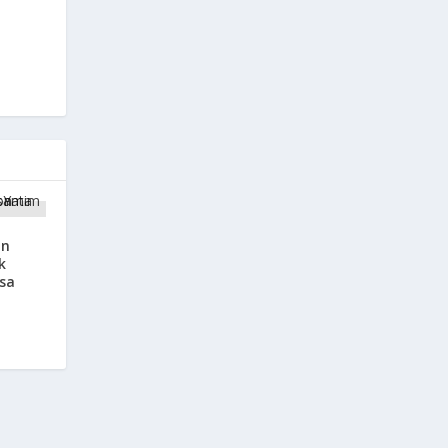
on
k
sa