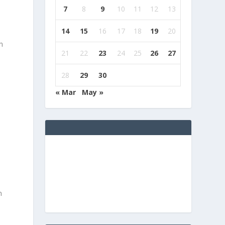
7
8
9
10
11
12
13
14
15
16
17
18
19
20
n
21
22
23
24
25
26
27
28
29
30
« Mar
May »
n