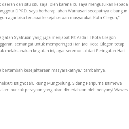
 daerah dari situ situ saja, oleh karena itu saya mengusulkan kepada
 anggota DPRD, saya berharap lahan Warnasari secepatnya dibangun
n agar bisa tercapai kesejahteraan masyarakat Kota Cilegon,”
atan Syafrudin yang juga menjabat Plt Asda III Kota Cilegon
aran, semangat untuk memperingati Hari Jadi Kota Cilegon tetap
ntuk melaksanakan kegiatan ini, agar seremonial dari Peringatan Hari
ga bertambah kesejahteraan masyarakatnya,” tambahnya.
meliputi Istighosah, Riung Mungpulung, Sidang Paripurna Istimewa
malam puncak perayaan yang akan dimeriahkan oleh penyanyi Wawes.