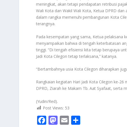
meningkat, akan tetapi pendapatan retribusi pajak
Wali Kota dan Wakil Wali Kota, Ketua DPRD dan
dalam rangka memenuhi pembangunan Kota Cilego
terangnya.
Pada kesempatan yang sama, Ketua pelaksana kegi
menyampaikan bahwa di tengah keterbatasan angg
tinggi. “Di tengah efisiensi kita tetap berupaya u
Jadi Kota Cilegon tetap terlaksana,” katanya.
“Bertambahnya usia Kota Cilegon diharapkan ju
Rangkaian kegiatan Hari Jadi Kota Cilegon ke-26 
DPRD, Ziarah ke Makam Tb. Aat Syafaat, serta 
(Yudin/Red).
Post Views:
53
F
M
E
S