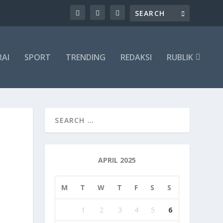
RAI
SPORT
TRENDING
REDAKSI
RUBLIK
APRIL 2025
M
T
W
T
F
S
S
1
2
3
4
5
6