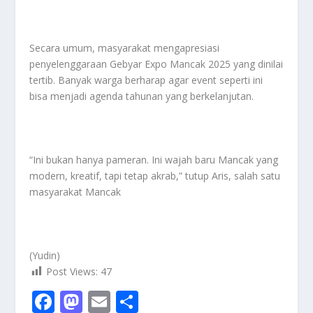
Secara umum, masyarakat mengapresiasi
penyelenggaraan Gebyar Expo Mancak 2025 yang dinilai
tertib. Banyak warga berharap agar event seperti ini
bisa menjadi agenda tahunan yang berkelanjutan.
“Ini bukan hanya pameran. Ini wajah baru Mancak yang
modern, kreatif, tapi tetap akrab,” tutup Aris, salah satu
masyarakat Mancak
(Yudin)
Post Views:
47
F
M
E
S