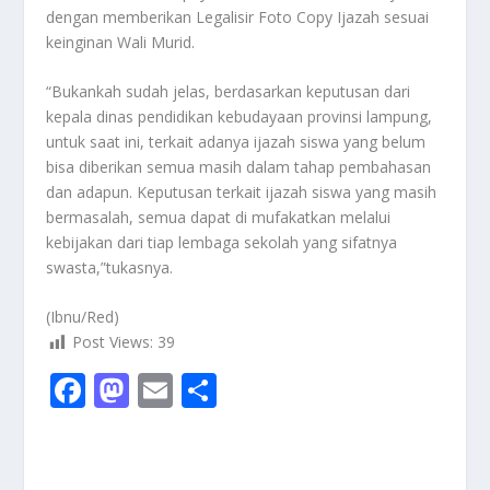
dengan memberikan Legalisir Foto Copy Ijazah sesuai
keinginan Wali Murid.
“Bukankah sudah jelas, berdasarkan keputusan dari
kepala dinas pendidikan kebudayaan provinsi lampung,
untuk saat ini, terkait adanya ijazah siswa yang belum
bisa diberikan semua masih dalam tahap pembahasan
dan adapun. Keputusan terkait ijazah siswa yang masih
bermasalah, semua dapat di mufakatkan melalui
kebijakan dari tiap lembaga sekolah yang sifatnya
swasta,”tukasnya.
(Ibnu/Red)
Post Views:
39
F
M
E
S
ac
as
m
h
e
to
ai
ar