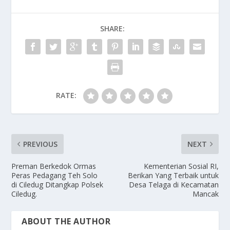
b
d
l
e
o
o
SHARE:
o
n
k
RATE:
PREVIOUS
NEXT
Preman Berkedok Ormas
Kementerian Sosial RI,
Peras Pedagang Teh Solo
Berikan Yang Terbaik untuk
di Ciledug Ditangkap Polsek
Desa Telaga di Kecamatan
Ciledug.
Mancak
ABOUT THE AUTHOR