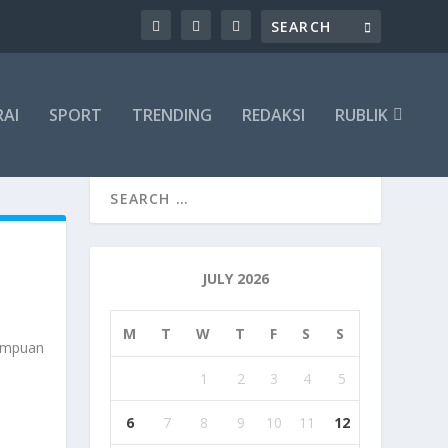
RAI
SPORT
TRENDING
REDAKSI
RUBLIK
JULY 2026
M
T
W
T
F
S
S
empuan
1
2
3
4
5
6
7
8
9
10
11
12