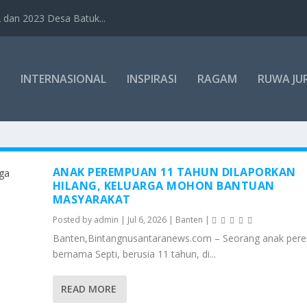
dan 2023 Desa Batuk...
INTERNASIONAL
INSPIRASI
RAGAM
RUWA JU
ANAK PEREMPUAN 11 TAHUN DILAPORKAN
HILANG, KELUARGA MOHON BANTUAN
MASYARAKAT
Posted by
admin
|
Jul 6, 2026
|
Banten
|
Banten,Bintangnusantaranews.com – Seorang anak per
bernama Septi, berusia 11 tahun, di...
READ MORE