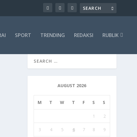
RAI
SPORT
TRENDING
REDAKSI
RUBLIK
AUGUST 2026
M
T
W
T
F
S
S
1
2
3
4
5
6
7
8
9