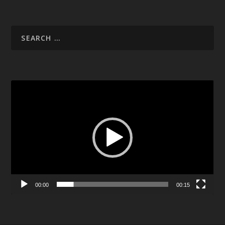
Video
Player
00:00
00:15