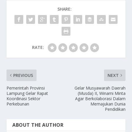
o
o
SHARE:
o
n
k
RATE:
PREVIOUS
NEXT
Pemerintah Provinsi
Gelar Musyawarah Daerah
Lampung Gelar Rapat
(Musda) II, Winarni Minta
Koordinasi Sektor
Agar Berkolaborasi Dalam
Perkebunan
Memajukan Dunia
Pendidikan
ABOUT THE AUTHOR