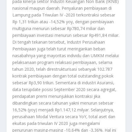
pada kinerja sektor Industri Keuangan Non Bank (IKNB)
nasional maupun daerah. Penyaluran pembiayaan di
Lampung pada Triwulan IV -2020 terkontraksi sebesar
Rp 1,31 triliun atau -14,52% yoy, dengan pembiayaan
multiguna menurun sebesar Rp780,74 miliar dan
pembiayaan investasi menurun sebesar Rp491,84 miliar.
Di tengah tekanan tersebut, Industri Perusahaan
Pembiayaan juga telah turut meringankan beban
nasabahnya yang mayoritas individu dan UMKM melalui
pelaksanaan program relaksasi pembiayaan, selama
tahun 2020, telah direstrukturisasi sebanyak 102.787
kontrak pembiayaan dengan total outstanding pokok
sebesar Rp3,90 triliun. Sementara di industri Asuransi,
data terupdate posisi September 2020 secara agregat,
pendapatan premi menunjukkan kontraksi jika
dibandingkan secara tahunan yakni menurun sebesar
16,52% (yoy) menjadi Rp1.147,12 milyar. Selanjutnya,
perusahaan Modal Ventura secara YoY, total aset dan
ekuitas pada triwulan IV 2020 juga mengalami
penurunan masing-masing -10,64% dan -3,36%. Hal ini