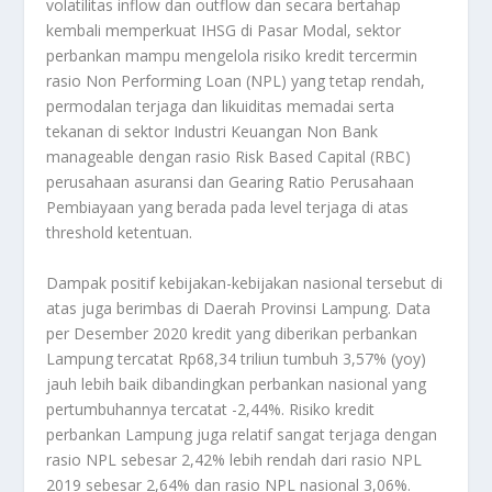
volatilitas inflow dan outflow dan secara bertahap
kembali memperkuat IHSG di Pasar Modal, sektor
perbankan mampu mengelola risiko kredit tercermin
rasio Non Performing Loan (NPL) yang tetap rendah,
permodalan terjaga dan likuiditas memadai serta
tekanan di sektor Industri Keuangan Non Bank
manageable dengan rasio Risk Based Capital (RBC)
perusahaan asuransi dan Gearing Ratio Perusahaan
Pembiayaan yang berada pada level terjaga di atas
threshold ketentuan.
Dampak positif kebijakan-kebijakan nasional tersebut di
atas juga berimbas di Daerah Provinsi Lampung. Data
per Desember 2020 kredit yang diberikan perbankan
Lampung tercatat Rp68,34 triliun tumbuh 3,57% (yoy)
jauh lebih baik dibandingkan perbankan nasional yang
pertumbuhannya tercatat -2,44%. Risiko kredit
perbankan Lampung juga relatif sangat terjaga dengan
rasio NPL sebesar 2,42% lebih rendah dari rasio NPL
2019 sebesar 2,64% dan rasio NPL nasional 3,06%.