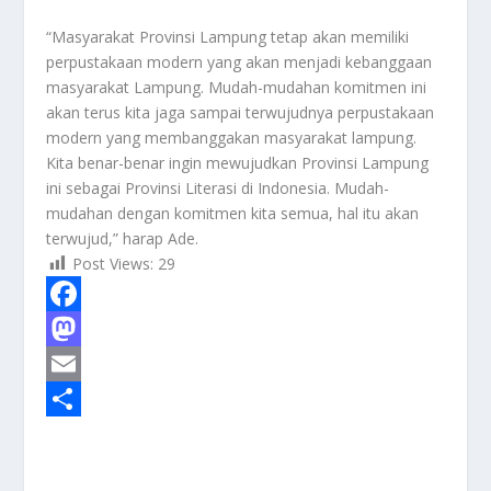
“Masyarakat Provinsi Lampung tetap akan memiliki
perpustakaan modern yang akan menjadi kebanggaan
masyarakat Lampung. Mudah-mudahan komitmen ini
akan terus kita jaga sampai terwujudnya perpustakaan
modern yang membanggakan masyarakat lampung.
Kita benar-benar ingin mewujudkan Provinsi Lampung
ini sebagai Provinsi Literasi di Indonesia. Mudah-
mudahan dengan komitmen kita semua, hal itu akan
terwujud,” harap Ade.
Post Views:
29
F
a
M
c
a
E
e
s
m
S
b
t
a
h