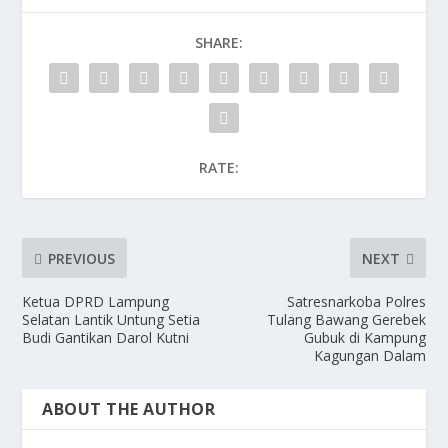
o
o
i
a
SHARE:
o
d
l
r
k
o
e
n
RATE:
PREVIOUS
NEXT
Ketua DPRD Lampung
Satresnarkoba Polres
Selatan Lantik Untung Setia
Tulang Bawang Gerebek
Budi Gantikan Darol Kutni
Gubuk di Kampung
Kagungan Dalam
ABOUT THE AUTHOR