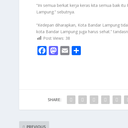
“Ini semua berkat kerja keras kita semua baik i
Lampung.” sebutnya.
“Kedepan diharapkan, Kota Bandar Lampung tidak
kota Bandar Lampung juga harus sehat.” tandasn
Post Views:
38
F
M
E
S
ac
as
m
h
e
to
ai
ar
b
d
l
e
o
o
o
n
SHARE:
k
PREVIOUS