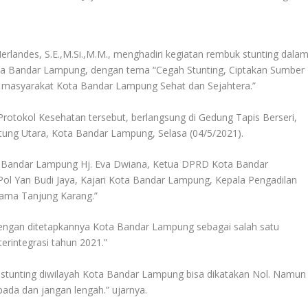
andes, S.E.,M.Si.,M.M., menghadiri kegiatan rembuk stunting dala
ota Bandar Lampung, dengan tema “Cegah Stunting, Ciptakan Sumber
 masyarakat Kota Bandar Lampung Sehat dan Sejahtera.”
Protokol Kesehatan tersebut, berlangsung di Gedung Tapis Berseri,
tung Utara, Kota Bandar Lampung, Selasa (04/5/2021).
ta Bandar Lampung Hj. Eva Dwiana, Ketua DPRD Kota Bandar
 Yan Budi Jaya, Kajari Kota Bandar Lampung, Kepala Pengadilan
gama Tanjung Karang.”
engan ditetapkannya Kota Bandar Lampung sebagai salah satu
terintegrasi tahun 2021.”
 stunting diwilayah Kota Bandar Lampung bisa dikatakan Nol. Namun
da dan jangan lengah.” ujarnya.