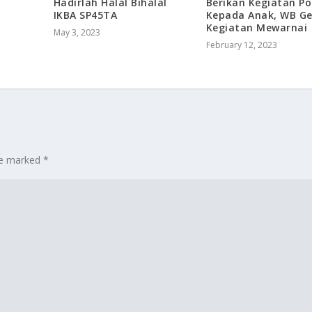
Hadirlah Halal Bihalal
Berikan Kegiatan Po
IKBA SP45TA
Kepada Anak, WB Ge
Kegiatan Mewarnai
May 3, 2023
February 12, 2023
are marked
*