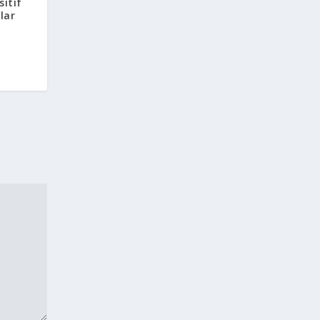
sitif
lar