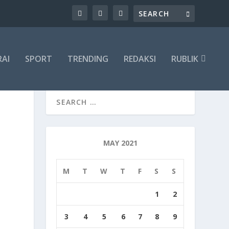
RAI
SPORT
TRENDING
REDAKSI
RUBLIK
MAY 2021
M
T
W
T
F
S
S
1
2
3
4
5
6
7
8
9