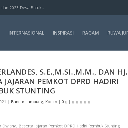
dan 2023 Desa Batuk...
INTERNASIONAL
INSPIRASI
RAGAM
RUWA JU
LANDES, S.E.,M.SI.,M.M., DAN HJ.
A JAJARAN PEMKOT DPRD HADIRI
BUK STUNTING
021
|
Bandar Lampung
,
Kodim
|
0
|