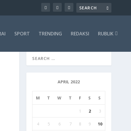
RAI
SPORT
TRENDING
REDAKSI
RUBLIK
APRIL 2022
M
T
W
T
F
S
S
1
2
3
4
5
6
7
8
9
10