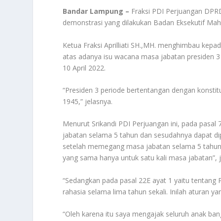
Bandar Lampung –
Fraksi PDI Perjuangan DPR
demonstrasi yang dilakukan Badan Eksekutif Mah
Ketua Fraksi Aprilliati SH.,MH. menghimbau kep
atas adanya isu wacana masa jabatan presiden 3 p
10 April 2022.
“Presiden 3 periode bertentangan dengan konstitu
1945,” jelasnya.
Menurut Srikandi PDI Perjuangan ini, pada pasal
jabatan selama 5 tahun dan sesudahnya dapat dip
setelah memegang masa jabatan selama 5 tahun 
yang sama hanya untuk satu kali masa jabatan”, jel
“Sedangkan pada pasal 22E ayat 1 yaitu tentang 
rahasia selama lima tahun sekali. Inilah aturan 
“Oleh karena itu saya mengajak seluruh anak bang