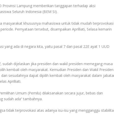
D Provinsi Lampung memberikan tanggapan terhadap aksi
asiswa Seluruh Indonesia (BEM SI).
ada masyarakat khususnya mahasiswa untuk tidak mudah terprovokasi
eriode. Pernyataan tersebut, disampaikan Aprilliati, Selasa kemarin
si yang ada di negara kita, yaitu pasal 7 dan pasal 22E ayat 1 UUD
 7, sudah dijelaskan jika presiden dan wakil presiden memegang masa
ilih kembali oleh masyarakat. Kemudian Presiden dan Wakil Presiden
dan sesudahnya dapat dipilih kembali oleh masyarakat dalam jabata
as Aprilliati.
Pemilihan Umum (Pemilu) dilaksanakan secara jujur, bebas dan
yang sudah ada” tambahnya.
sa tidak terprovokasi atas adanya isu-isu yang mengganggu stabilita