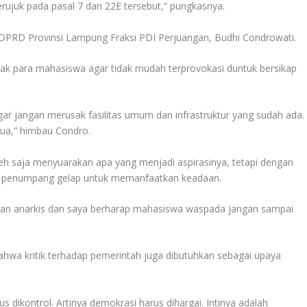
erujuk pada pasal 7 dan 22E tersebut,” pungkasnya.
DPRD Provinsi Lampung Fraksi PDI Perjuangan, Budhi Condrowati.
jak para mahasiswa agar tidak mudah terprovokasi duntuk bersikap
 jangan merusak fasilitas umum dan infrastruktur yang sudah ada.
emua,” himbau Condro.
 saja menyuarakan apa yang menjadi aspirasinya, tetapi dengan
eh penumpang gelap untuk memanfaatkan keadaan.
angan anarkis dan saya berharap mahasiswa waspada jangan sampai
wa kritik terhadap pemerintah juga dibutuhkan sebagai upaya
us dikontrol. Artinya demokrasi harus dihargai. Intinya adalah