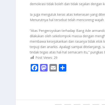
demokrasi tidak boleh dan tidak sejalan dengan k
Ia juga mengutuk keras atas kekerasan yang dite
Menurutnya hal tersebut telah mencoreng wajah
“Atas Pengeroyokan terhadap Bang Ade armando,
dilakukan oleh sekelompok massa dengan menghaj
membawa kesejukankan dan rasanya tidak elok kal
terpuji dan anarkis. Apalagi sampai ditelanjangi,
tindak tegas atas hal-hal semacam itu,” pungkas
Post Views:
29
F
M
E
S
ac
as
m
h
e
to
ai
ar
b
d
l
e
o
o