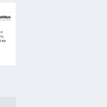
an
is,
etap