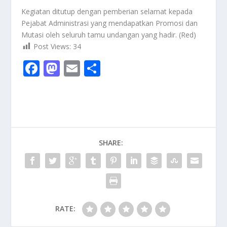
Kegiatan ditutup dengan pemberian selamat kepada
Pejabat Administrasi yang mendapatkan Promosi dan
Mutasi oleh seluruh tamu undangan yang hadir. (Red)
Post Views:
34
F
M
E
S
ac
as
m
h
e
to
ai
ar
b
d
l
e
o
o
SHARE:
o
n
k
RATE: