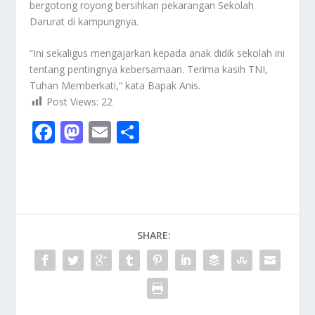
bergotong royong bersihkan pekarangan Sekolah
Darurat di kampungnya.
“Ini sekaligus mengajarkan kepada anak didik sekolah ini
tentang pentingnya kebersamaan. Terima kasih TNI,
Tuhan Memberkati,” kata Bapak Anis.
Post Views:
22
F
M
E
S
ac
as
m
h
e
to
ai
ar
b
d
l
e
o
o
SHARE:
o
n
k