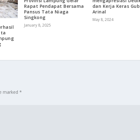
Provinsi Lampung Gelar
mengapresiasi Dedi
Rapat Pendapat Bersama
dan Kerja Keras Gub
Pansus Tata Niaga
Arinal
Singkong
May 8, 2024
January 8, 2025
rhasil
ota
ampung
g
are marked
*