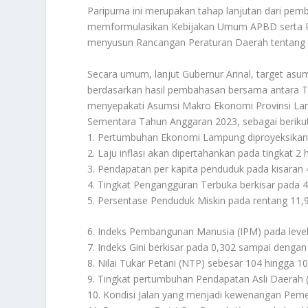
Paripurna ini merupakan tahap lanjutan dari p
memformulasikan Kebijakan Umum APBD serta Pr
menyusun Rancangan Peraturan Daerah tentang
Secara umum, lanjut Gubernur Arinal, target a
berdasarkan hasil pembahasan bersama antara
menyepakati Asumsi Makro Ekonomi Provinsi La
Sementara Tahun Anggaran 2023, sebagai berikut
1. Pertumbuhan Ekonomi Lampung diproyeksikan
2. Laju inflasi akan dipertahankan pada tingkat 2
3. Pendapatan per kapita penduduk pada kisaran 4
4. Tingkat Pengangguran Terbuka berkisar pada 4
5. Persentase Penduduk Miskin pada rentang 11,9
6. Indeks Pembangunan Manusia (IPM) pada leve
7. Indeks Gini berkisar pada 0,302 sampai dengan
8. Nilai Tukar Petani (NTP) sebesar 104 hingga 10
9. Tingkat pertumbuhan Pendapatan Asli Daerah 
10. Kondisi Jalan yang menjadi kewenangan Pemer