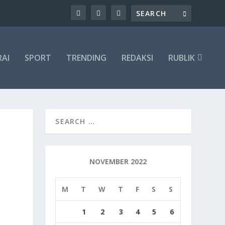
RAI
SPORT
TRENDING
REDAKSI
RUBLIK
NOVEMBER 2022
M
T
W
T
F
S
S
1
2
3
4
5
6