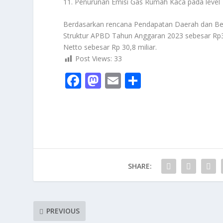
11. Penurunan Emisi Gas Rumah Kaca pada level 
Berdasarkan rencana Pendapatan Daerah dan Be
Struktur APBD Tahun Anggaran 2023 sebesar Rp
Netto sebesar Rp 30,8 miliar.
Post Views:
33
F
M
E
S
ac
as
m
h
e
to
ai
ar
b
d
l
e
o
o
o
n
SHARE:
k
PREVIOUS