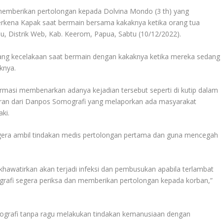
emberikan pertolongan kepada Dolvina Mondo (3 th) yang
terkena Kapak saat bermain bersama kakaknya ketika orang tua
, Distrik Web, Kab. Keerom, Papua, Sabtu (10/12/2022).
ng kecelakaan saat bermain dengan kakaknya ketika mereka sedang
knya.
nfirmasi membenarkan adanya kejadian tersebut seperti di kutip dalam
ran dari Danpos Somografi yang melaporkan ada masyarakat
ki.
gera ambil tindakan medis pertolongan pertama dan guna mencegah
dikhawatirkan akan terjadi infeksi dan pembusukan apabila terlambat
afi segera periksa dan memberikan pertolongan kepada korban,”
ografi tanpa ragu melakukan tindakan kemanusiaan dengan