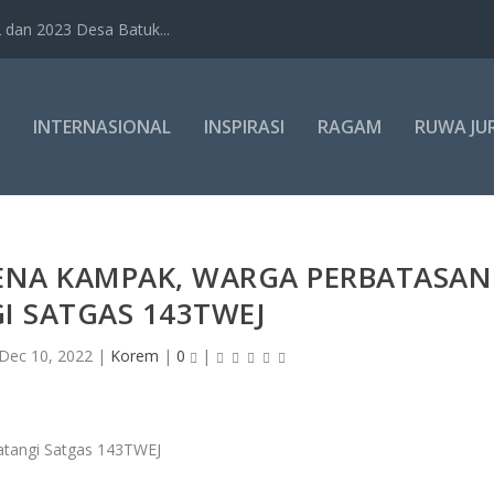
dan 2023 Desa Batuk...
INTERNASIONAL
INSPIRASI
RAGAM
RUWA JU
ENA KAMPAK, WARGA PERBATASAN
I SATGAS 143TWEJ
Dec 10, 2022
|
Korem
|
0
|