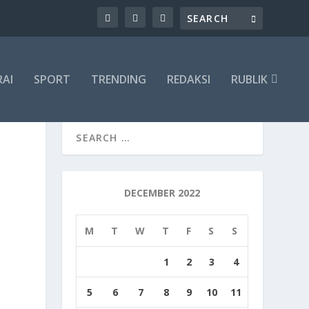
RAI
SPORT
TRENDING
REDAKSI
RUBLIK
DECEMBER 2022
M
T
W
T
F
S
S
1
2
3
4
5
6
7
8
9
10
11