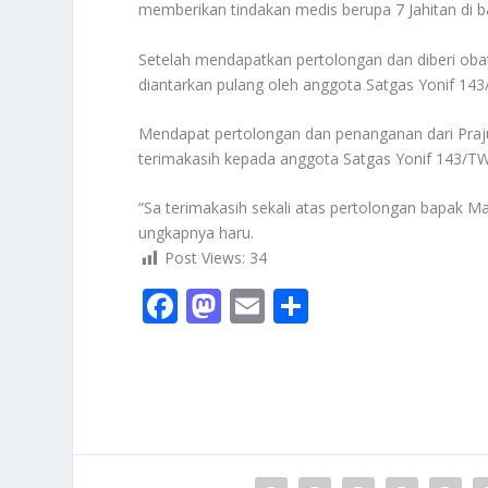
memberikan tindakan medis berupa 7 Jahitan di b
Setelah mendapatkan pertolongan dan diberi ob
diantarkan pulang oleh anggota Satgas Yonif 143
Mendapat pertolongan dan penanganan dari Praj
terimakasih kepada anggota Satgas Yonif 143/T
“Sa terimakasih sekali atas pertolongan bapak M
ungkapnya haru.
Post Views:
34
F
M
E
S
ac
as
m
h
e
to
ai
ar
b
d
l
e
o
o
o
n