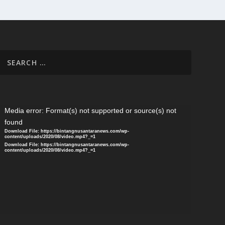
ideo
Media error: Format(s) not supported or source(s) not
layer
found
Download File: https://bintangnusantaranews.com/wp-
content/uploads/2020/08/video.mp4?_=1
Download File: https://bintangnusantaranews.com/wp-
content/uploads/2020/08/video.mp4?_=1