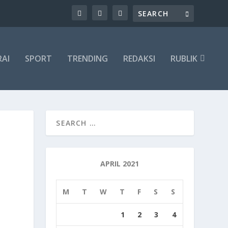
RAI
SPORT
TRENDING
REDAKSI
RUBLIK
APRIL 2021
M
T
W
T
F
S
S
1
2
3
4