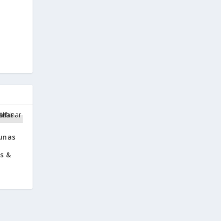
unas
s &