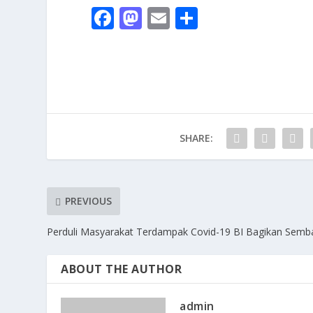
F
M
E
S
ac
as
m
h
e
to
ai
ar
b
d
l
e
o
o
o
n
SHARE:
k
PREVIOUS
Perduli Masyarakat Terdampak Covid-19 BI Bagikan Semb
ABOUT THE AUTHOR
admin