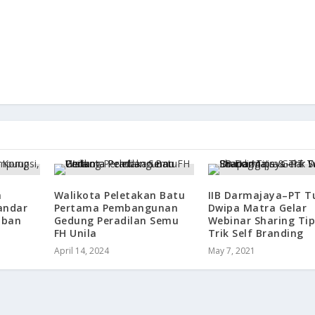
n
Walikota Peletakan Batu
IIB Darmajaya–PT T
andar
Pertama Pembangunan
Dwipa Matra Gelar
aban
Gedung Peradilan Semu
Webinar Sharing Tip
FH Unila
Trik Self Branding
April 14, 2024
May 7, 2021