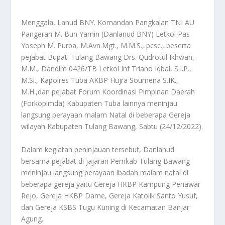
Menggala, Lanud BNY. Komandan Pangkalan TNI AU
Pangeran M. Bun Yamin (Danlanud BNY) Letkol Pas
Yoseph M. Purba, M.Avn.Mgt., M.M.S., pcsc., beserta
pejabat Bupati Tulang Bawang Drs. Qudrotul Ikhwan,
M.M., Dandim 0426/TB Letkol Inf Triano Iqbal, S.I.P.,
M.Si., Kapolres Tuba AKBP Hujra Soumena S.IK.,
M.H.,dan pejabat Forum Koordinasi Pimpinan Daerah
(Forkopimda) Kabupaten Tuba lainnya meninjau
langsung perayaan malam Natal di beberapa Gereja
wilayah Kabupaten Tulang Bawang, Sabtu (24/12/2022).
Dalam kegiatan peninjauan tersebut, Danlanud
bersama pejabat di jajaran Pemkab Tulang Bawang
meninjau langsung perayaan ibadah malam natal di
beberapa gereja yaitu Gereja HKBP Kampung Penawar
Rejo, Gereja HKBP Dame, Gereja Katolik Santo Yusuf,
dan Gereja KSBS Tugu Kuning di Kecamatan Banjar
Agung.