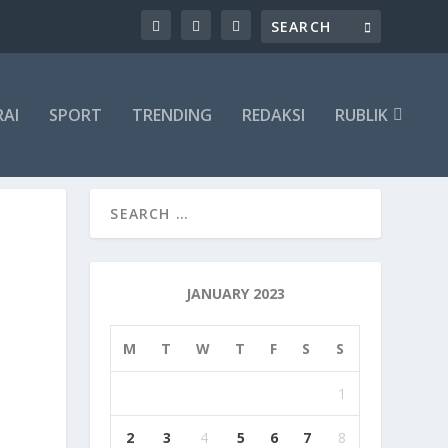
RAI
SPORT
TRENDING
REDAKSI
RUBLIK
JANUARY 2023
M
T
W
T
F
S
S
1
2
3
4
5
6
7
8