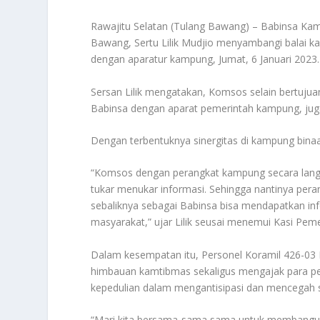
Rawajitu Selatan (Tulang Bawang) – Babinsa Ka
Bawang, Sertu Lilik Mudjio menyambangi balai 
dengan aparatur kampung, Jumat, 6 Januari 2023.
Sersan Lilik mengatakan, Komsos selain bertujua
Babinsa dengan aparat pemerintah kampung, juga 
Dengan terbentuknya sinergitas di kampung bin
“Komsos dengan perangkat kampung secara langsu
tukar menukar informasi. Sehingga nantinya pe
sebaliknya sebagai Babinsa bisa mendapatkan in
masyarakat,” ujar Lilik seusai menemui Kasi Peme
Dalam kesempatan itu, Personel Koramil 426-03
himbauan kamtibmas sekaligus mengajak para p
kepedulian dalam mengantisipasi dan mencegah
“Mari kita bersama-sama sama untuk membangun