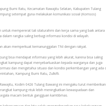
mpung Bumi Ratu, Kecamatan Rawajitu Selatan, Kabupaten Tulang
kampung setempat guna melakukan komunikasi sosial (Komsos)
n untuk mempererat tali silaturahmi dan kerja sama yang baik antara
dalam rangka saling berbagi informasi kondisi di wilayah.
aan akan memperkuat kemanunggalan TNI dengan rakyat.
ng bisa mendapat informasi yang lebih akurat, karena bisa saling
rangkat kampung dapat menyebarluaskan kepada warganya dan juga
formasi dan mengetahui situasi dan kondisi perkembangan yang ada d
rintahan, Kampung Bumi Ratu, Zulkifli.
 Rawajitu, Kodim 0426 Tulang Bawang ini mengaku turut memberikan
erangkat kampung ntuk lebih meningkatkan kewaspadaan dan
 segala macam bentuk gangguan kamtibmas.
 kebersamaan dan kita selalu mengedepankan rasa kekeluargaan