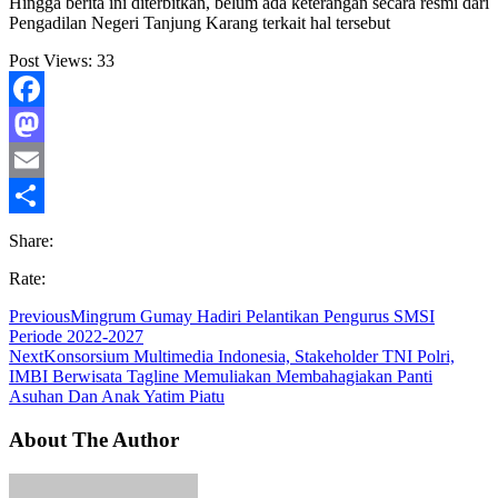
Hingga berita ini diterbitkan, belum ada keterangan secara resmi dari
Pengadilan Negeri Tanjung Karang terkait hal tersebut
Post Views:
33
Facebook
Mastodon
Email
Share
Share:
Rate:
Previous
Mingrum Gumay Hadiri Pelantikan Pengurus SMSI
Periode 2022-2027
Next
Konsorsium Multimedia Indonesia, Stakeholder TNI Polri,
IMBI Berwisata Tagline Memuliakan Membahagiakan Panti
Asuhan Dan Anak Yatim Piatu
About The Author