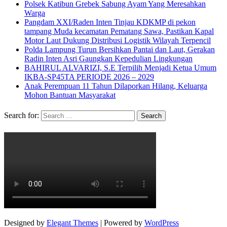
Polsek Katibun Grebek Sabung Ayam Yang Meresahkan
Warga
Pangdam XXI/Raden Inten Tinjau KDKMP di pekon
tampang Muda kecamatan Pematang Sawa, Pastikan Kapal
Motor Laut Dukung Distribusi Logistik Wilayah Terpencil
Polda Lampung Turun Bersihkan Pantai dan Laut, Gerakan
Radin Inten Asri Gaungkan Kepedulian Lingkungan
BAHIRUL ALVARIZI, S.E Terpilih Menjadi Ketua Umum
IKBA-SP45TA PERIODE 2026 – 2029
Anak Perempuan 11 Tahun Dilaporkan Hilang, Keluarga
Mohon Bantuan Masyarakat
Search for:
Designed by
Elegant Themes
| Powered by
WordPress