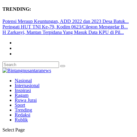
TRENDING:
Potensi Meraup Keuntungan, ADD 2022 dan 2023 Desa Batuk...
Peringati HUT TNI Ke-79, Kodim 0623/Cilegon Menggelar B...
H Zarkasyi, Mantan Terpidana Yang Masuk Data KPU di Pil...
Nasional
Internasional
Inspirasi
Ragam
Ruwa Jurai
Sport
Trending
Redaksi
Rublik
Select Page