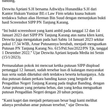
banding.
Deswita Apriani S.H bersama Adiwidya Hunandika S.H dari
Kantor Hukum Yunizar BE-i Law Firm selaku kuasa hukum
terdakwa Suhun alias Herman Bin Suud dengan menunjukan bukti
hasil Screenshot SIPP PN Tanjung Karang.
“Ini bukti screenshoot yang kami ambil pada tanggal 12 dan 14
Januari 2023 dari SIPP PN Tanjung Karang atas nama klien kami,
Deswita juga mengatakan pada hari Sabtu 14 Januari 2023 sekitar
pukul 17.34 WIB, Amar Putusannya berubah, menjadi menguatkan
Putusan PN Tanjung Karang No. 615/Pid.Sus/2022/PN Tjk, tanggal
1 Desember 2022.” Ujar Deswita Apriani kepada Media ini Senin
(15/1/2023).
Permasalahan pokok ini mencuat ketika putusan SIPP diupload
pertanggal 12 Januari, sudah tersebar luas di kalangan masyarakat
luas serta sudah diketahui oleh terdakwa beserta keluarganya. Ada
dua putusan dalam perkara banding kasus yang bergulir di
Pengadilan Negeri Tanjung Karang pada tingkat Banding, dengan
Amar putusan yang pertama bebas, dan yang kedua menguatkan
putusan Pengadilan Negeri dengan 20 tahun penjara.
“Kami kaget dan menjadi pertanyaan besar bagi kami melihat
adanya perubahan amar putusan tersebut,” ujar Deswita.